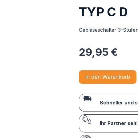
TYP C D
Gebläseschalter 3-Stufe
29,95
€
In den Warenkorb
Schneller und 
Ihr Partner seit