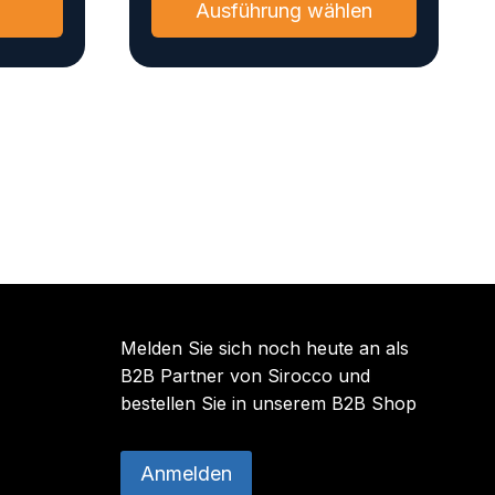
Ausführung wählen
Produkt
weist
mehrere
Varianten
auf.
Die
Optionen
können
auf
der
Produktse
gewählt
Melden Sie sich noch heute an als
werden
B2B Partner von Sirocco und
bestellen Sie in unserem B2B Shop
Anmelden