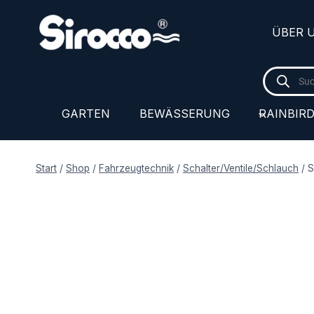
Zum
Inhalt
ÜBER 
springen
Products
search
GARTEN
BEWÄSSERUNG
RAINBIR
Start
/
Shop
/
Fahrzeugtechnik
/
Schalter/Ventile/Schlauch
/
S