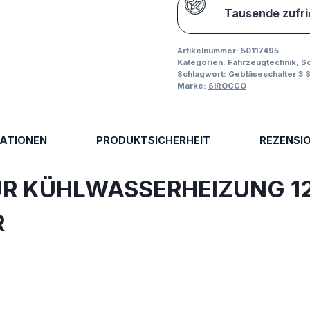
Tausende zufr
Artikelnummer:
50117495
Kategorien:
Fahrzeugtechnik
,
Sc
Schlagwort:
Gebläseschalter 3 S
Marke:
SIROCCO
MATIONEN
PRODUKTSICHERHEIT
REZENSIO
ÜR KÜHLWASSERHEIZ
UNG 12
R