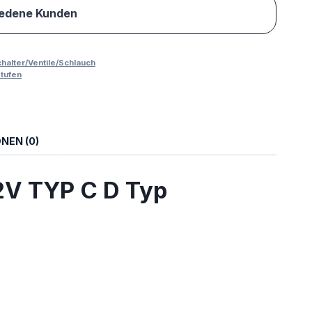
iedene Kunden
halter/Ventile/Schlauch
tufen
NEN (0)
V TYP C D Typ