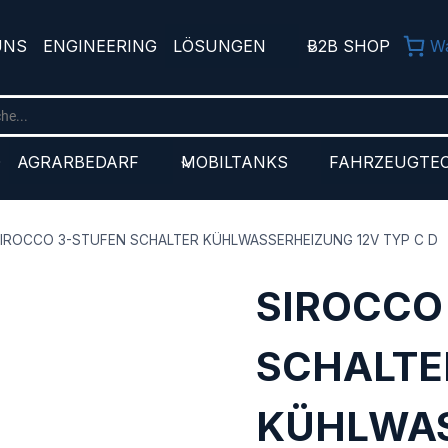
UNS
ENGINEERING
LÖSUNGEN
B2B SHOP
W
D
AGRARBEDARF
MOBILTANKS
FAHRZEUGTE
IROCCO 3-STUFEN SCHALTER KÜHLWASSERHEIZUNG 12V TYP C D
SIROCCO
SCHALTE
KÜHLWAS