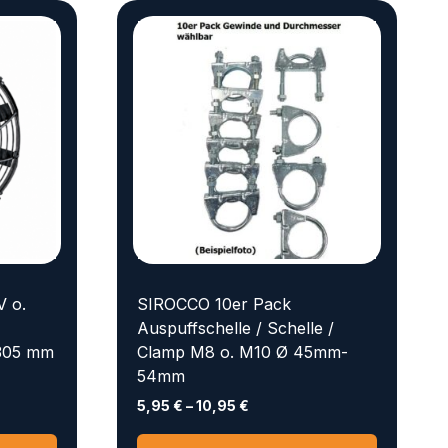
V o.
SIROCCO 10er Pack
Auspuffschelle / Schelle /
 305 mm
Clamp M8 o. M10 Ø 45mm-
54mm
5,95
€
–
10,95
€
Dieses