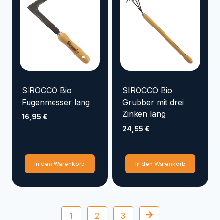
SIROCCO Bio
SIROCCO Bio
Fugenmesser lang
Grubber mit drei
Zinken lang
16,95
€
24,95
€
In den Warenkorb
In den Warenkorb
Posts
1
2
3