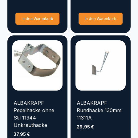
AQUAKING Red Label
In den Warenkorb
In den Warenkorb
Aqua Forte
APD
AMG
ALBA KRAPF
Preis
Min
Max
Filter zurücksetzen
ALBAKRAPF
ALBAKRAPF
Pedelhacke ohne
Rundhacke 130mm
Stil 11344
11311A
Unkrauthacke
29,95
€
37,95
€