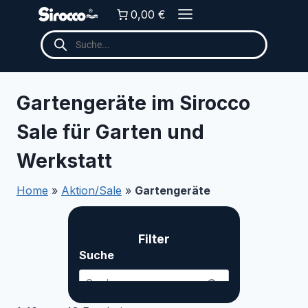
Zum
0,00 €
Inhalt
Products
springen
search
Gartengeräte im Sirocco
Sale für Garten und
Werkstatt
Home
»
Aktion/Sale
»
Gartengeräte
Filter
Suche ... Content continues. Activate the Me
Suche