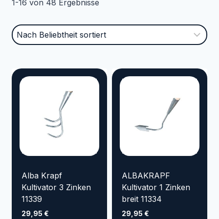
1-16 von 48 Ergebnisse
Kategorien
Marke
VYRSA
TRICOFLEX
SIROCCO
SEMLOC
SANDEN
RAINBIRD
NORRES
KENJI KOI
KARASTO
HOZELOCK
GOLMER HUMMEL
Alba Krapf
ALBAKRAPF
GOIZPER
Kultivator 3 Zinken
Kultivator 1 Zinken
11339
breit 11334
EMILIANA SERBATOI
29,95
€
29,95
€
Elpumps
CONTINENTAL