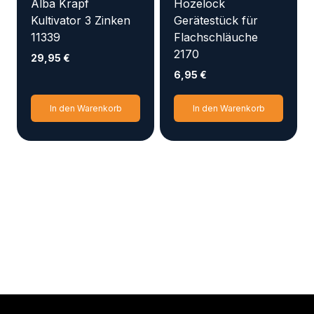
Alba Krapf
Hozelock
Kultivator 3 Zinken
Gerätestück für
11339
Flachschläuche
2170
29,95
€
6,95
€
In den Warenkorb
In den Warenkorb