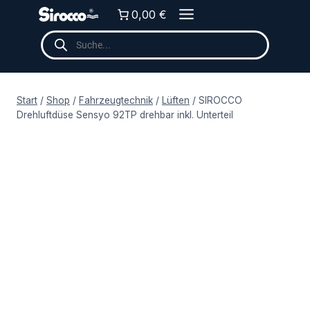
Zum
0,00 €
Inhalt
Products
springen
search
Start
/
Shop
/
Fahrzeugtechnik
/
Lüften
/
SIROCCO
Drehluftdüse Sensyo 92TP drehbar inkl. Unterteil