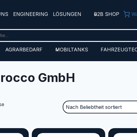
UNS
ENGINEERING
LÖSUNGEN
B2B SHOP
W
D
AGRARBEDARF
MOBILTANKS
FAHRZEUGTE
Sirocco GmbH
se