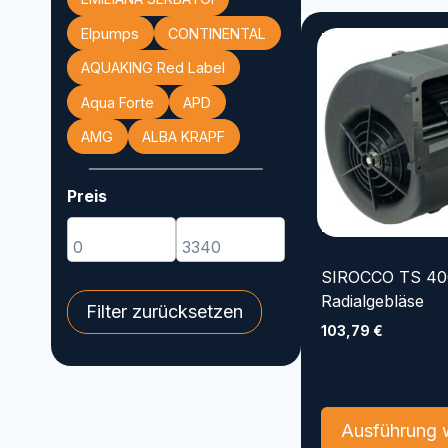
Elpumps
CONTINENTAL
AQUAKING Red Label
Aqua Forte
APD
AMG
ALBA KRAPF
Preis
Min
Max
SIROCCO TS 40
Radialgebläse
Filter zurücksetzen
103,79
€
Ausführung 