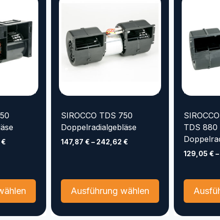
50
SIROCCO TDS 750
SIROCCO
läse
Doppelradialgebläse
TDS 880
Doppelrad
4
€
147,87
€
–
242,62
€
129,05
€
Dieses
Dieses
wählen
Ausführung wählen
Ausfü
Produkt
Produkt
weist
weist