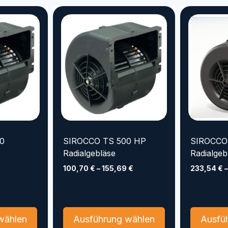
mehrere
mehrere
Varianten
Varianten
auf.
auf.
Die
Die
Optionen
Optionen
können
können
auf
auf
der
der
Produktseite
Produktseite
gewählt
gewählt
werden
werden
0
SIROCCO TS 500 HP
SIROCCO
Radialgebläse
Radialgeb
100,70
€
–
155,69
€
233,54
€
Dieses
Dieses
wählen
Ausführung wählen
Ausfü
Produkt
Produkt