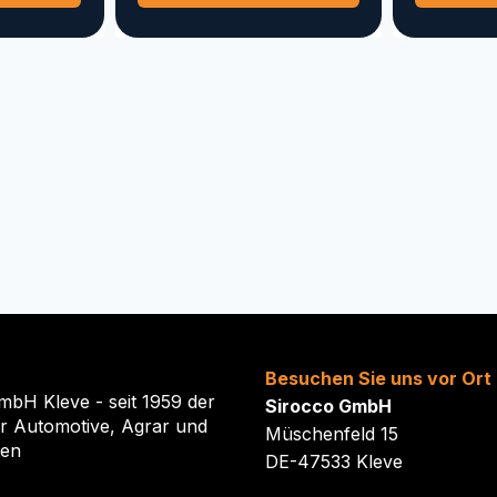
weist
weist
mehrere
mehrere
Varianten
Varianten
auf.
auf.
Die
Die
Optionen
Optionen
können
können
auf
auf
der
der
Produktseite
Produktseite
gewählt
gewählt
werden
werden
Besuchen Sie uns vor Ort
mbH Kleve - seit 1959 der
Sirocco GmbH
ür Automotive, Agrar und
Müschenfeld 15
ten
DE-47533 Kleve