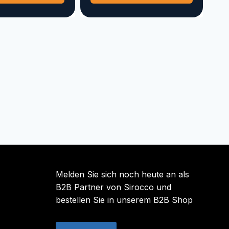
weist
weist
mehrere
mehrere
Varianten
Varianten
auf.
auf.
Die
Die
Optionen
Optionen
können
können
auf
auf
der
der
Produktseite
Produktse
gewählt
gewählt
werden
werden
Melden Sie sich noch heute an als
B2B Partner von Sirocco und
bestellen Sie in unserem B2B Shop