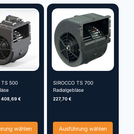
mehrere
mehrere
Varianten
Varianten
auf.
auf.
Die
Die
Optionen
Optionen
können
können
auf
auf
der
der
Produktseite
Produktse
gewählt
gewählt
werden
werden
 TS 500
SIROCCO TS 700
läse
Radialgebläse
–
408,69
€
227,70
€
Dieses
Dieses
hrung wählen
Ausführung wählen
Produkt
Produkt