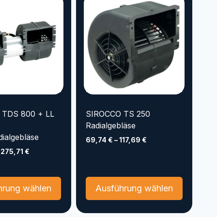
 TDS 800 + LL
SIROCCO TS 250
Radialgebläse
ialgebläse
69,74
€
–
117,69
€
–
275,71
€
Dieses
Dieses
hrung wählen
Ausführung wählen
Produkt
Produkt
weist
weist