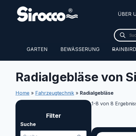
Zum
Inhalt
ÜBER 
springen
Products
search
GARTEN
BEWÄSSERUNG
RAINBIR
Radialgebläse von 
Home
»
Fahrzeugtechnik
»
Radialgebläse
1-8 von 8 Ergebnis
Filter
Suche