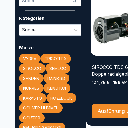
Kategorien
Marke
VYRSA
TRICOFLEX
SIROCCO TDS 6
SIROCCO
SEMLOC
Doppelradialgeb
SANDEN
RAINBIRD
124,76
€
–
169,6
NORRES
KENJI KOI
KARASTO
HOZELOCK
GOLMER HUMMEL
Ausführung 
GOIZPER
EMILIANA SERBATOI