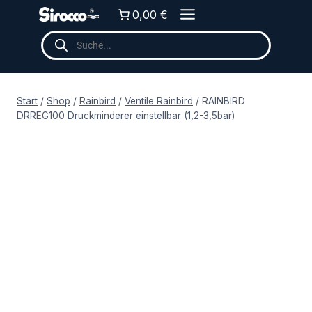
Zum
0,00 €
Inhalt
Products
springen
search
Start
/
Shop
/
Rainbird
/
Ventile Rainbird
/
RAINBIRD
DRREG100 Druckminderer einstellbar (1,2-3,5bar)