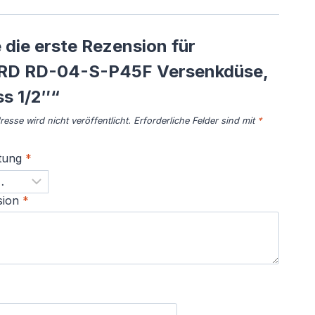
 die erste Rezension für
RD RD-04-S-P45F Versenkdüse,
s 1/2″“
esse wird nicht veröffentlicht.
Erforderliche Felder sind mit
*
tung
*
sion
*