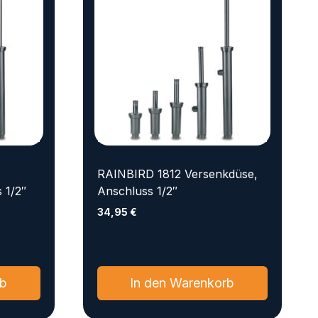
RAINBIRD 1812 Versenkdüse,
 1/2″
Anschluss 1/2″
34,95
€
rb
In den Warenkorb