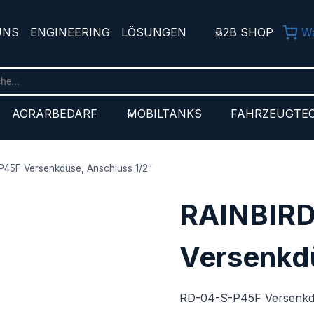
UNS
ENGINEERING
LÖSUNGEN
B2B SHOP
W
D
AGRARBEDARF
MOBILTANKS
FAHRZEUGTE
45F Versenkdüse, Anschluss 1/2″
RAINBIRD
Versenkdü
RD-04-S-P45F Versenkdü