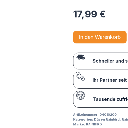
17,99
€
In den Warenkorb
Schneller und 
Ihr Partner seit
Tausende zufr
Artikelnummer:
04010200
Kategorien:
Düsen Rainbird
,
Rai
Marke:
RAINBIRD