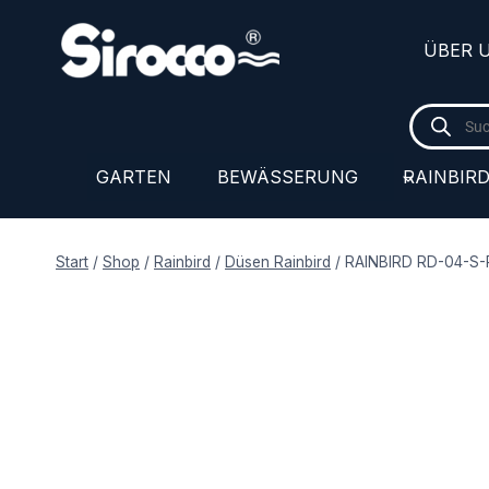
Zum
Inhalt
ÜBER 
springen
Products
search
GARTEN
BEWÄSSERUNG
RAINBIR
Start
/
Shop
/
Rainbird
/
Düsen Rainbird
/
RAINBIRD RD-04-S-P