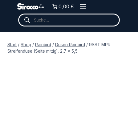
Zum
0,00 €
Inhalt
Products
springen
search
Start
/
Shop
/
Rainbird
/
Düsen Rainbird
/
9SST MPR
Streifendüse (Seite mittig), 2,7 x 5,5