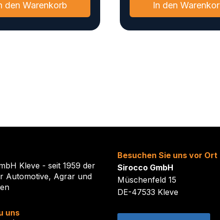
n den Warenkorb
In den Warenko
Besuchen Sie uns vor Ort
mbH Kleve - seit 1959 der
Sirocco GmbH
ür Automotive, Agrar und
Müschenfeld 15
ten
DE-47533 Kleve
u uns