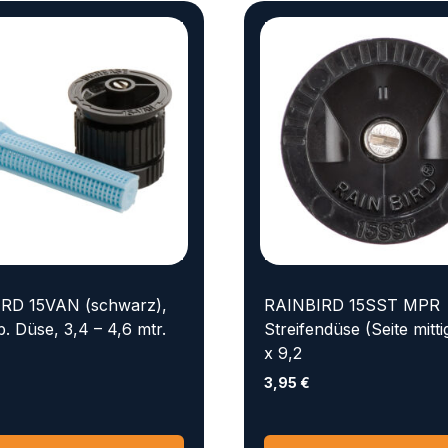
RD 15VAN (schwarz),
RAINBIRD 15SST MPR
lb. Düse, 3,4 – 4,6 mtr.
Streifendüse (Seite mittig
x 9,2
3,95
€