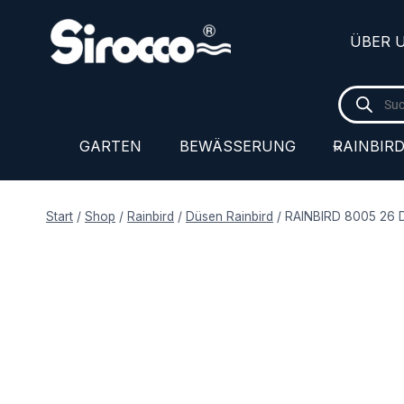
Zum
Inhalt
ÜBER 
springen
Products
search
GARTEN
BEWÄSSERUNG
RAINBIR
Start
/
Shop
/
Rainbird
/
Düsen Rainbird
/
RAINBIRD 8005 26 D