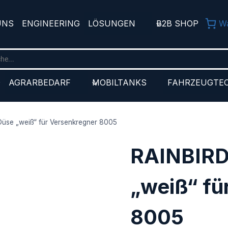
UNS
ENGINEERING
LÖSUNGEN
B2B SHOP
W
D
AGRARBEDARF
MOBILTANKS
FAHRZEUGTE
üse „weiß“ für Versenkregner 8005
RAINBIRD
„weiß“ fü
8005