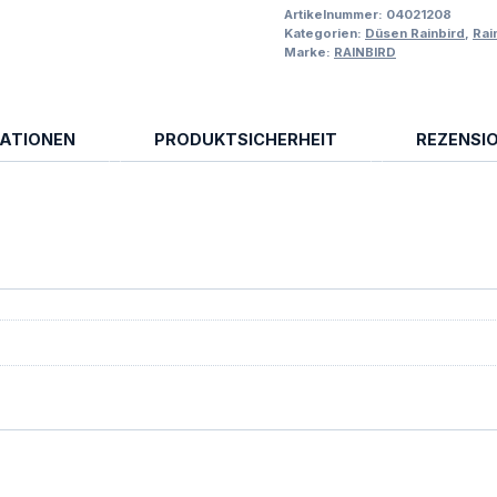
Artikelnummer:
04021208
Kategorien:
Düsen Rainbird
,
Rai
Marke:
RAINBIRD
MATIONEN
PRODUKTSICHERHEIT
REZENSIO