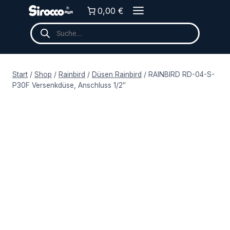
Zum
0,00 €
Inhalt
Products
springen
search
Start
/
Shop
/
Rainbird
/
Düsen Rainbird
/
RAINBIRD RD-04-S-
P30F Versenkdüse, Anschluss 1/2″