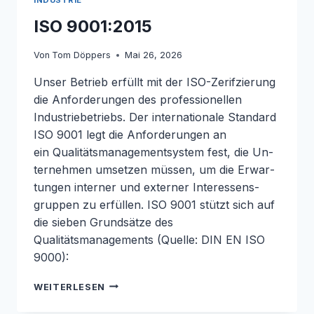
ISO 9001:2015
Von
Tom Döppers
Mai 26, 2026
Unser Betrieb erfüllt mit der ISO-Zerifzierung
die Anforderungen des professionellen
Industriebetriebs. Der in­ter­na­tio­na­le Standard
ISO 9001 legt die An­for­de­run­gen an
ein Qualitätsmanagementsystem fest, die Un­
ter­neh­men umsetzen müssen, um die Er­war­
tun­gen interner und externer In­ter­es­sens­
grup­pen zu erfüllen. ISO 9001 stützt sich auf
die sieben Grundsätze des
Qualitätsmanagements (Quelle: DIN EN ISO
9000):
ISO
WEITERLESEN
9001:2015