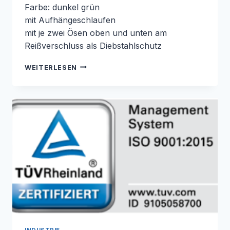
Farbe: dunkel grün
mit Aufhängeschlaufen
mit je zwei Ösen oben und unten am
Reißverschluss als Diebstahlschutz
DER
WEITERLESEN
SIRO-
WATER-
BAG
BAUMBEWÄSSERUNG
DER
EXTRAKLASSE
!
INDUSTRIE