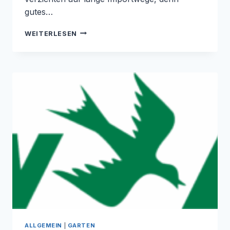
gutes…
NEU
WEITERLESEN
BEI
SIROCCO:
KOIFUTTER
UND
TEICHPFLEGE
ALLGEMEIN
|
GARTEN