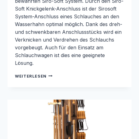
bewährten Siro-Soft System. Durch den Siro-
Soft Knickgelenk-Anschluss ist der Sirosoft
System-Anschluss eines Schlauches an den
Wasserhahn optimal möglich. Dank des dreh-
und schwenkbaren Anschlussstücks wird ein
Verknicken und Verdrehen des Schlauchs
vorgebeugt. Auch für den Einsatz am
Schlauchwagen ist dies eine geeignete
Lösung.
SIRO
WEITERLESEN
SOFT
KNICKGELENK-
ANSCHLUSS
3/4″
–
1″