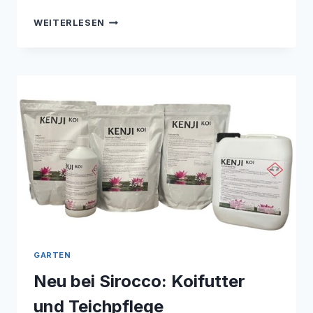
MOBILE
WEITERLESEN
TANKANLAGEN
MESSENEUHEIT
BAUMA
EMILIANA
SERBATOI
445CTK
GARTEN
Neu bei Sirocco: Koifutter
und Teichpflege