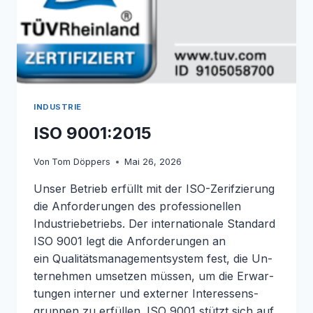
INDUSTRIE
ISO 9001:2015
Von
Tom Döppers
Mai 26, 2026
Unser Betrieb erfüllt mit der ISO-Zerifzierung
die Anforderungen des professionellen
Industriebetriebs. Der in­ter­na­tio­na­le Standard
ISO 9001 legt die An­for­de­run­gen an
ein Qualitätsmanagementsystem fest, die Un­
ter­neh­men umsetzen müssen, um die Er­war­
tun­gen interner und externer In­ter­es­sens­
grup­pen zu erfüllen. ISO 9001 stützt sich auf