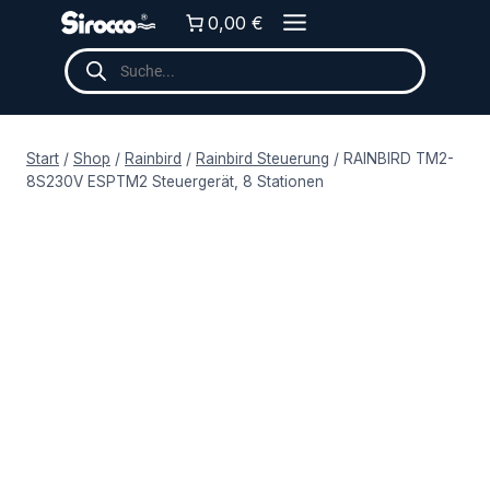
Zum
0,00 €
Inhalt
Products
springen
search
Start
/
Shop
/
Rainbird
/
Rainbird Steuerung
/
RAINBIRD TM2-
8S230V ESPTM2 Steuergerät, 8 Stationen