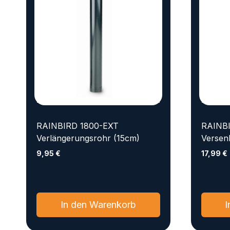
RAINBIRD 1800-EXT
RAINB
Verlängerungsrohr (15cm)
Versen
9,95
€
17,99
€
In den Warenkorb
I