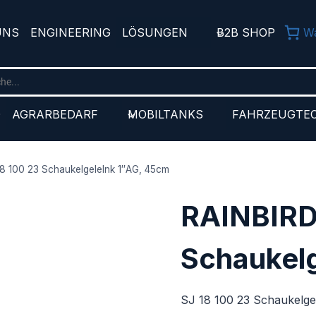
UNS
ENGINEERING
LÖSUNGEN
B2B SHOP
W
D
AGRARBEDARF
MOBILTANKS
FAHRZEUGTE
8 100 23 Schaukelgelelnk 1″AG, 45cm
RAINBIRD 
Schaukel
SJ 18 100 23 Schaukelge