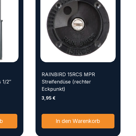
RAINBIRD 15RCS MPR
 1/2″
Streifendüse (rechter
Eckpunkt)
3,95
€
rb
In den Warenkorb