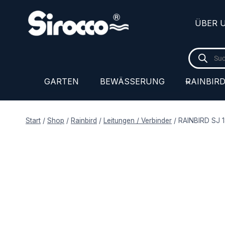
Zum
Inhalt
ÜBER 
springen
Products
search
GARTEN
BEWÄSSERUNG
RAINBIR
Start
/
Shop
/
Rainbird
/
Leitungen / Verbinder
/
RAINBIRD SJ 1