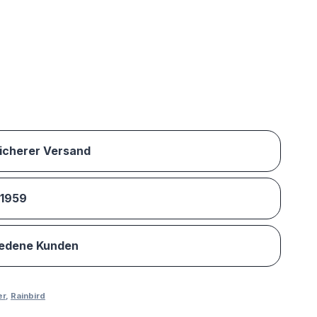
sicherer Versand
 1959
iedene Kunden
er
,
Rainbird