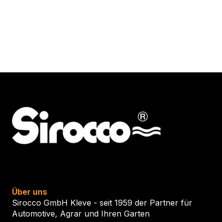
Die
Die
Optionen
Optio
können
könn
auf
auf
der
der
Produktseite
Produ
gewählt
gewäh
werden
werd
Über uns
Sirocco GmbH Kleve - seit 1959 der Partner für
Automotive, Agrar und Ihren Garten