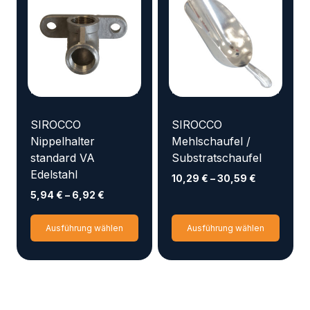
Die
Optio
könn
auf
der
Produ
gewäh
SIROCCO
SIROCCO
werd
Nippelhalter
Mehlschaufel /
standard VA
Substratschaufel
Edelstahl
10,29
€
–
30,59
€
5,94
€
–
6,92
€
Dieses
Diese
Ausführung wählen
Ausführung wählen
Produkt
Produ
weist
weist
mehrere
mehr
Varianten
Varia
auf.
auf.