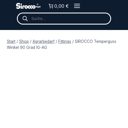
Zum
0,00 €
Inhalt
Products
springen
search
Start
/
Shop
/
Agrarbedarf
/
Fittings
/
SIROCCO Temperguss
Winkel 90 Grad IG-AG