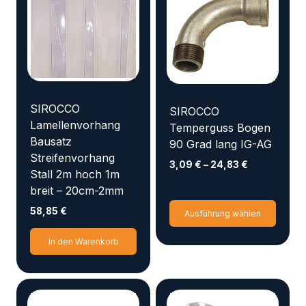
SIROCCO
SIROCCO
Lamellenvorhang
Temperguss Bogen
Bausatz
90 Grad lang IG-AG
Streifenvorhang
3,09
€
–
24,83
€
Stall 2m hoch 1m
breit – 20cm-2mm
Diese
58,85
€
Ausführung wählen
Produ
weist
In den Warenkorb
mehr
Varia
auf.