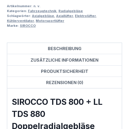
Artikelnummer:
n. v.
Kategorien:
Fahrzeugtechnik
,
Radialgebläse
Schlagwörter:
Axialgebläse
,
Axiallüfter
,
Elektrolüfter
,
Kühlerventilator
,
Motorsportlüfter
Marke:
SIROCCO
BESCHREIBUNG
ZUSÄTZLICHE INFORMATIONEN
PRODUKTSICHERHEIT
REZENSIONEN (0)
SIROCCO TDS 800 + LL
TDS 880
Doppelradialgebläse