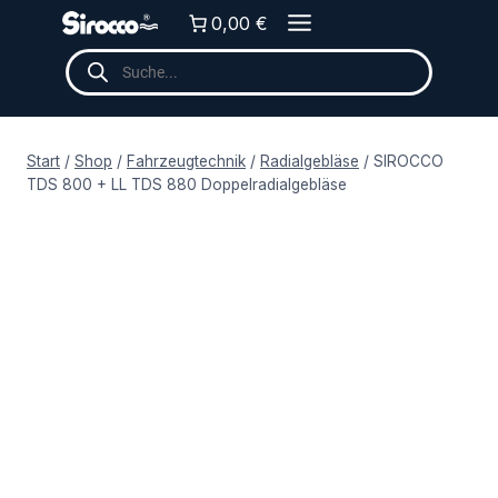
Zum
0,00 €
Inhalt
Products
springen
search
Start
/
Shop
/
Fahrzeugtechnik
/
Radialgebläse
/
SIROCCO
TDS 800 + LL TDS 880 Doppelradialgebläse