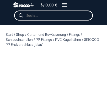
Zum
0,00 €
Inhalt
Products
springen
search
Start
/
Shop
/
Garten und Bewässerung
/
Fittings /
Schlauchschellen
/
PP Fittinge / PVC Kugelhähne
/
SIROCCO
PP Endverschluss „blau“