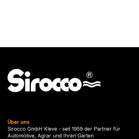
könn
auf
der
Produ
gewäh
werd
Über uns
Sirocco GmbH Kleve - seit 1959 der Partner für
Automotive, Agrar und Ihren Garten