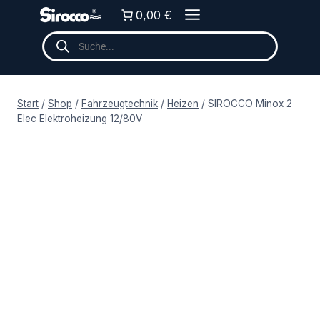
Zum
0,00 €
Inhalt
Products
springen
search
Start
/
Shop
/
Fahrzeugtechnik
/
Heizen
/
SIROCCO Minox 2
Elec Elektroheizung 12/80V