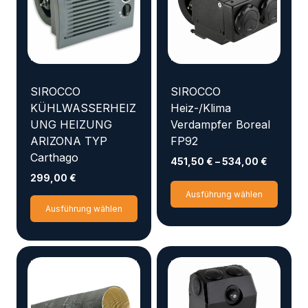
SIROCCO
SIROCCO
KÜHLWASSERHEIZ
Heiz-/Klima
UNG HEIZUNG
Verdampfer Boreal
ARIZONA TYP
FP92
Carthago
451,50
€
–
534,00
€
299,00
€
Diese
Ausführung wählen
Dieses
Produ
Ausführung wählen
Produkt
weist
weist
mehr
mehrere
Varia
Varianten
auf.
auf.
Die
Die