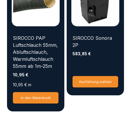
Optio
Optionen
könn
können
auf
auf
der
der
Produ
Produktseite
gewäh
SIROCCO PAP
SIROCCO Sonora
gewählt
werd
Luftschlauch 55mm,
2P
werden
Abluftschlauch,
583,85
€
Warmluftschlauch
55mm ab 1m-25m
10,95
€
Diese
Ausführung wählen
10,95
€
m
Produ
weist
In den Warenkorb
mehr
Varia
auf.
Die
Optio