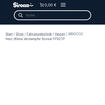
Zum
0,00 €
Inhalt
Products
springen
search
Start
/
Shop
/
Fahrzeugtechnik
/
Heizen
/
SIROCCO
Heiz-/Klima Verdampfer Boreal FP92TP