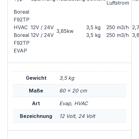
Luftstrom
Boreal
F92TP
HVAC
12V / 24V
3,5 kg
250 m3/h
2,
3,85kw
Boreal
12V / 24V
3,5 kg
250 m3/h
3,
F92TP
EVAP
Gewicht
3,5 kg
Maße
60 × 20 cm
Art
Evap, HVAC
Bezeichnung
12 Volt, 24 Volt