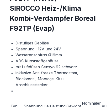
SIROCCO Heiz-/Klima
Kombi-Verdampfer Boreal
F92TP (Evap)
3-stufiges Gebläse
Spannung : 12V und 24V
Wasseranschluss Ø16mm
ABS Kunststoffgehäuse
mit Luftdüsen Sensyo 92 schwarz
inklusive Anti-freeze Thermostaat,
Blockventil, Montage-Kit u.
Anschlussstecker
Nominaler
Typ
Spannung
Heizleistung
Gewicht
Kü