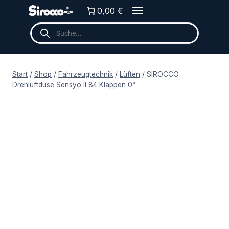
Zum
0,00 €
Inhalt
Products
springen
search
Start
/
Shop
/
Fahrzeugtechnik
/
Lüften
/
SIROCCO
Drehluftdüse Sensyo II 84 Klappen 0°