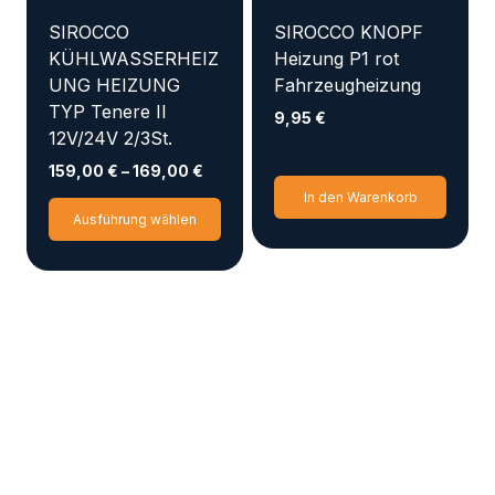
SIROCCO
SIROCCO KNOPF
KÜHLWASSERHEIZ
Heizung P1 rot
UNG HEIZUNG
Fahrzeugheizung
TYP Tenere II
9,95
€
12V/24V 2/3St.
159,00
€
–
169,00
€
In den Warenkorb
Dieses
Ausführung wählen
Produkt
weist
mehrere
Varianten
auf.
Die
Optionen
können
auf
der