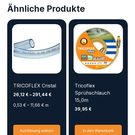
Ähnliche Produkte
TRICOFLEX Cristal
Tricoflex
Sprühschlauch
26,12
€
–
291,44
€
15,0m
0,53
€
–
11,66
€
m
39,95
€
Dieses
Ausführung wählen
In den Warenkorb