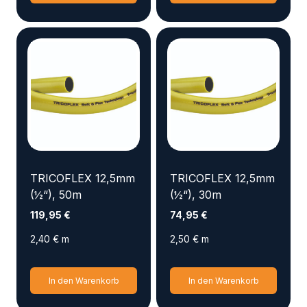
Produkt
weist
mehrere
Varianten
auf.
Die
Optionen
können
auf
der
Produktseite
TRICOFLEX 12,5mm
TRICOFLEX 12,5mm
gewählt
(½“), 50m
(½“), 30m
werden
119,95
€
74,95
€
2,40
€
m
2,50
€
m
In den Warenkorb
In den Warenkorb