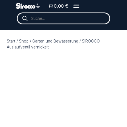
Zum
0,00 €
Inhalt
Products
springen
search
Start
/
Shop
/
Garten und Bewässerung
/
SIROCCO
Auslaufventil vernickelt