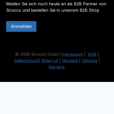
Melden Sie sich noch heute an als B2B Partner von
Sirocco und bestellen Sie in unserem B2B Shop
Anmelden
© 2026 Sirocco GmbH
Impressum
|
AGB
|
Datenschutz
|
Widerruf
|
Versand
|
Zahlung
|
Karriere
Die durchgestrichenen Preise entsprechen dem bisherigen Preis
in diesem Online-Shop.
Vertrag widerrufen