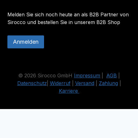
Melden Sie sich noch heute an als B2B Partner von
Sirocco und bestellen Sie in unserem B2B Shop
Anmelden
© 2026 Sirocco GmbH
Impressum
|
AGB
|
Datenschutz
|
Widerruf
|
Versand
|
Zahlung
|
Karriere
Die durchgestrichenen Preise entsprechen dem bisherigen Preis
in diesem Online-Shop.