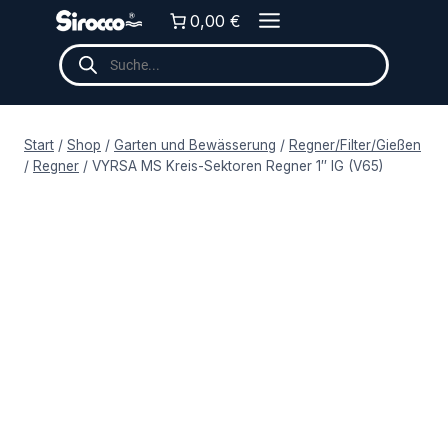
Zum
0,00 €
Inhalt
Products
springen
search
Start
/
Shop
/
Garten und Bewässerung
/
Regner/Filter/Gießen
/
Regner
/
VYRSA MS Kreis-Sektoren Regner 1″ IG (V65)