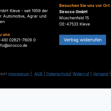
Besuchen Sie uns vor Ort
mbH Kleve - seit 1959 der
Sirocco GmbH
ür Automotive, Agrar und
Müschenfeld 15
ten
DE-47533 Kleve
u uns
Vertrag widerrufen
(+49) 02821-7809 0
nfo@sirocco.de
GmbH
Impressum
|
AGB
|
Datenschutz
|
Widerruf
|
Versand
estrichenen Preise entsprechen dem bisherigen Preis in diesem O
Vertrag widerrufen