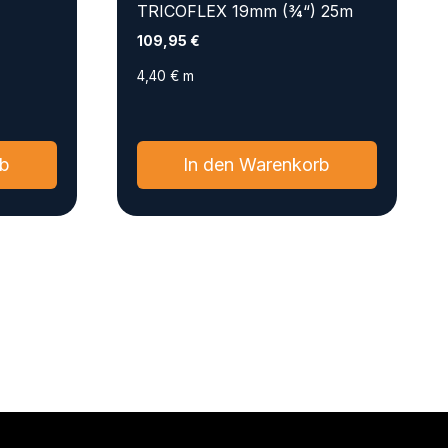
TRICOFLEX 19mm (¾“) 25m
109,95
€
4,40
€
m
rb
In den Warenkorb