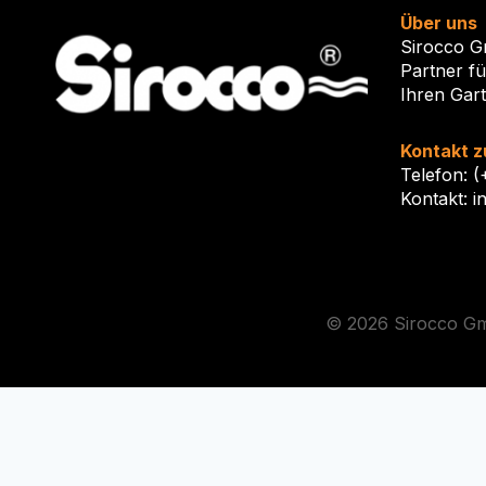
Über uns
Sirocco G
Partner f
Ihren Gar
Kontakt z
Telefon: 
Kontakt: i
© 2026 Sirocco 
Die durchg