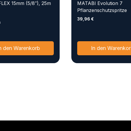
LEX 15mm (5/8″), 25m
MATABI Evolution 7
Pflanzenschutzspritze
€
39,96
€
m
n den Warenkorb
In den Warenko