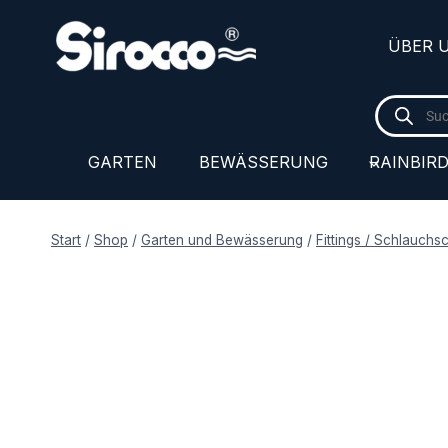
Zum
Inhalt
ÜBER 
springen
Products
search
GARTEN
BEWÄSSERUNG
RAINBIR
Start
/
Shop
/
Garten und Bewässerung
/
Fittings / Schlauchs