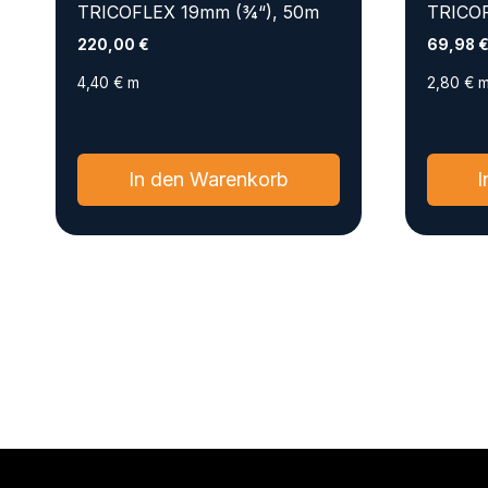
TRICOFLEX 19mm (¾“), 50m
TRICOF
220,00
€
69,98
4,40
€
m
2,80
€
In den Warenkorb
I