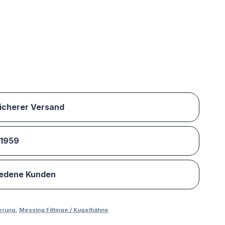
sicherer Versand
 1959
iedene Kunden
erung
,
Messing Fittinge / Kugelhähne