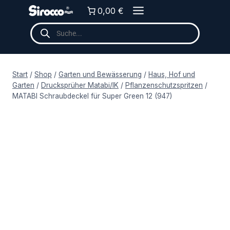
Zum
0,00 €
Inhalt
Products
springen
search
Start
/
Shop
/
Garten und Bewässerung
/
Haus, Hof und
Garten
/
Drucksprüher Matabi/IK
/
Pflanzenschutzspritzen
/
MATABI Schraubdeckel für Super Green 12 (947)