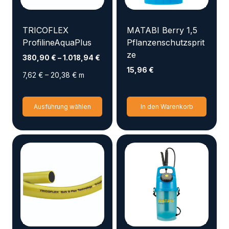
TRICOFLEX
MATABI Berry 1,5
ProfilineAquaPlus
Pflanzenschutzsprit
ze
380,90
€
–
1.018,94
€
15,96
€
7,62
€
–
20,38
€
m
Dieses
Ausführung wählen
In den Warenkorb
Produkt
weist
mehrere
Varianten
auf.
Die
Optionen
können
auf