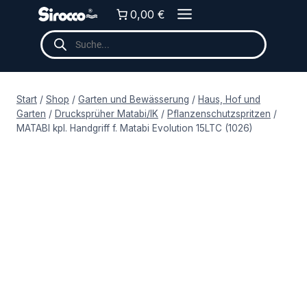
Zum
0,00 €
Inhalt
Products
springen
search
Start
/
Shop
/
Garten und Bewässerung
/
Haus, Hof und
Garten
/
Drucksprüher Matabi/IK
/
Pflanzenschutzspritzen
/
MATABI kpl. Handgriff f. Matabi Evolution 15LTC (1026)