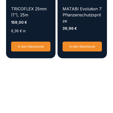
der
Produktseite
TRICOFLEX 25mm
MATABI Evolution 7
gewählt
(1″), 25m
Pflanzenschutzsprit
werden
ze
159,00
€
39,96
€
6,36
€
m
In den Warenkorb
In den Warenkorb