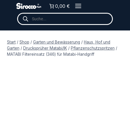
Zum
0,00 €
Inhalt
Products
springen
search
Start
/
Shop
/
Garten und Bewässerung
/
Haus, Hof und
Garten
/
Drucksprüher Matabi/IK
/
Pflanzenschutzspritzen
/
MATABI Filtereinsatz (346) für Matabi-Handgriff