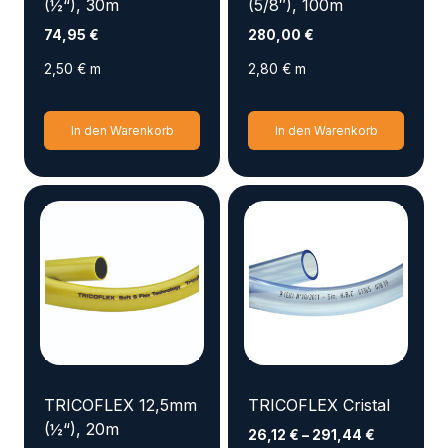
(½“), 30m
(5/8″), 100m
74,95
€
280,00
€
2,50
€
m
2,80
€
m
In den Warenkorb
In den Warenkorb
TRICOFLEX 12,5mm
TRICOFLEX Cristal
(½“), 20m
26,12
€
–
291,44
€