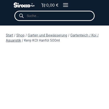
Zum
0,00 €
Inhalt
Products
springen
search
Start
/
Shop
/
Garten und Bewässerung
/
Gartenteich / Koi /
Aquaristik
/
Kenji KOI Hanföl 500ml