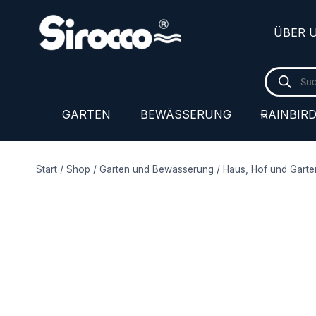
Zum
Inhalt
ÜBER 
springen
Products
search
GARTEN
BEWÄSSERUNG
RAINBIR
Start
/
Shop
/
Garten und Bewässerung
/
Haus, Hof und Garte