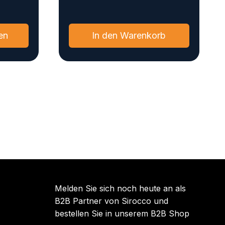
Dieses
en
In den Warenkorb
Produkt
weist
mehrere
Varianten
auf.
Die
Optionen
können
auf
der
Produktseite
gewählt
Melden Sie sich noch heute an als
werden
B2B Partner von Sirocco und
bestellen Sie in unserem B2B Shop