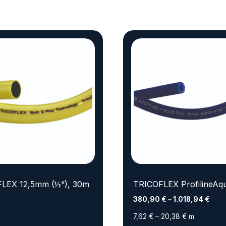
LEX 12,5mm (½“), 30m
TRICOFLEX ProfilineAq
380,90
€
–
1.018,94
€
m
7,62
€
–
20,38
€
m