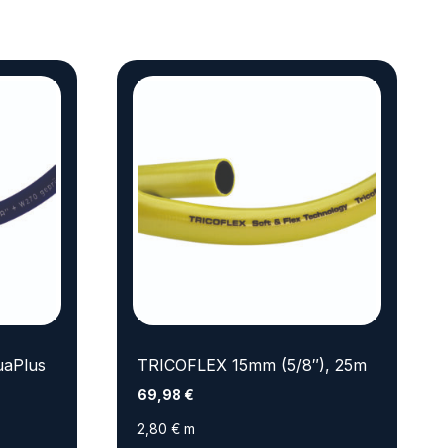
uaPlus
TRICOFLEX 15mm (5/8″), 25m
69,98
€
2,80
€
m