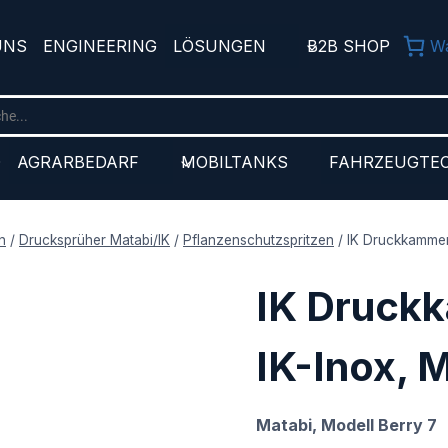
UNS
ENGINEERING
LÖSUNGEN
B2B SHOP
W
D
AGRARBEDARF
MOBILTANKS
FAHRZEUGTE
n
/
Drucksprüher Matabi/IK
/
Pflanzenschutzspritzen
/
IK Druckkammer 
IK Druck
IK-Inox, M
Matabi, Modell Berry 7