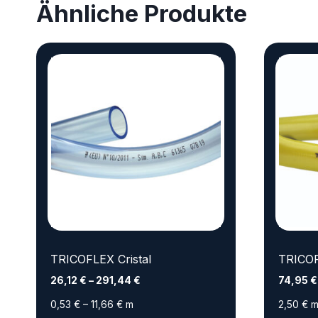
Ähnliche Produkte
TRICOFLEX Cristal
TRICOF
26,12
€
–
291,44
€
74,95
€
0,53
€
–
11,66
€
m
2,50
€