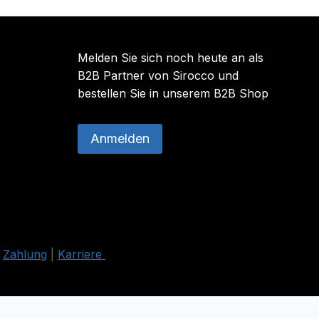
der
Produktse
gewählt
Melden Sie sich noch heute an als
werden
B2B Partner von Sirocco und
bestellen Sie in unserem B2B Shop
Anmelden
|
Zahlung
|
Karriere
nline-Shop.