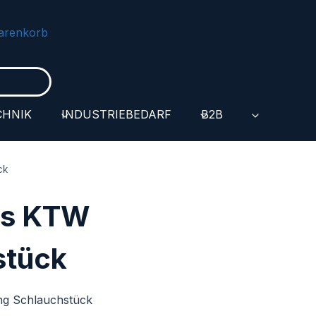
arenkorb
CHNIK
INDUSTRIEBEDARF
B2B
ck
us KTW
stück
ng Schlauchstück