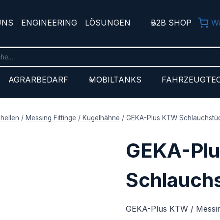
UNS
ENGINEERING
LÖSUNGEN
B2B SHOP
W
D
AGRARBEDARF
MOBILTANKS
FAHRZEUGTE
chellen
/
Messing Fittinge / Kugelhähne
/
GEKA-Plus KTW Schlauchstü
GEKA-Pl
Schlauch
GEKA-Plus KTW / Messi