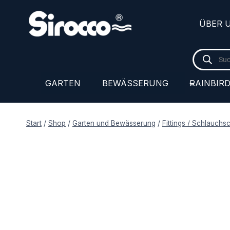
Zum
Inhalt
ÜBER 
springen
Products
search
GARTEN
BEWÄSSERUNG
RAINBIR
Start
/
Shop
/
Garten und Bewässerung
/
Fittings / Schlauchs