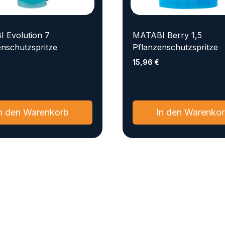
 Evolution 7
MATABI Berry 1,5
enschutzspritze
Pflanzenschutzspritze
€
15,96
€
n den Warenkorb
In den Warenko