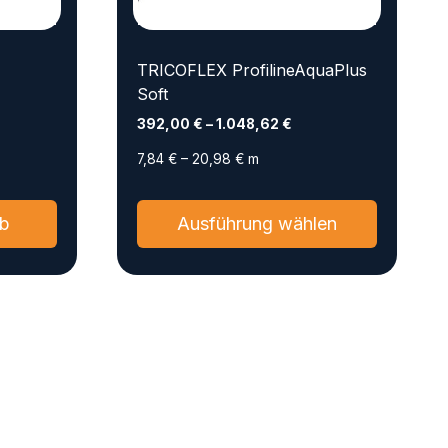
TRICOFLEX ProfilineAquaPlus
Soft
392,00
€
–
1.048,62
€
7,84
€
–
20,98
€
m
Dieses
rb
Ausführung wählen
Produkt
weist
mehrere
Varianten
auf.
Die
Optionen
können
auf