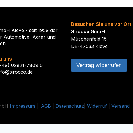
Besuchen Sie uns vor Ort
mbH Kleve - seit 1959 der
Sirocco GmbH
ür Automotive, Agrar und
Müschenfeld 15
ten
DE-47533 Kleve
u uns
Vertrag widerrufen
(+49) 02821-7809 0
nfo@sirocco.de
GmbH
Impressum
|
AGB
|
Datenschutz
|
Widerruf
|
Versand
estrichenen Preise entsprechen dem bisherigen Preis in diesem O