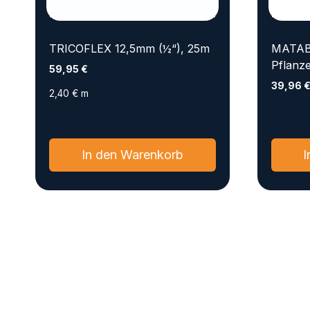
TRICOFLEX 12,5mm (½“), 25m
MATABI
Pflanz
59,95
€
39,96
2,40
€
m
In den Warenkorb
I