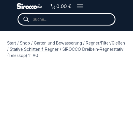
Zum
0,00 €
Inhalt
Products
springen
search
Start
/
Shop
/
Garten und Bewässerung
/
Regner/Filter/Gießen
/
Stative Schlitten f. Regner
/
SIROCCO Dreibein-Regnerstativ
(Teleskop) 1″ AG