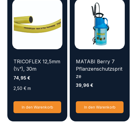
TRICOFLEX 12,5mm
MATABI Berry 7
(½“), 30m
Pflanzenschutzsprit
ze
74,95
€
39,96
€
2,50
€
m
In den Warenkorb
In den Warenkorb