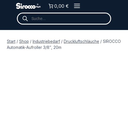
Zum
0,00 €
Inhalt
Products
springen
search
Start
/
Shop
/
Industriebedarf
/
Druckluftschläuche
/
SIROCCO
Automatik-Aufroller 3/8″, 20m