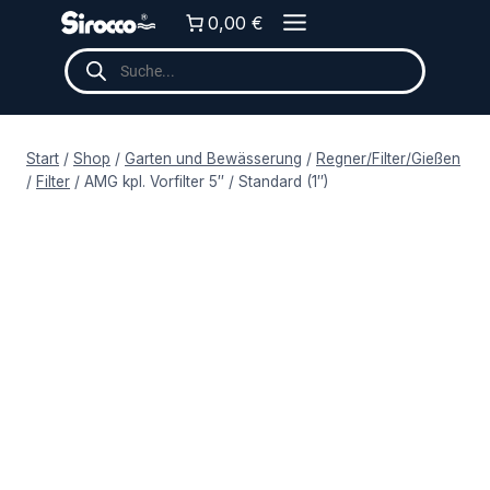
Zum
0,00 €
Inhalt
Products
springen
search
Start
/
Shop
/
Garten und Bewässerung
/
Regner/Filter/Gießen
/
Filter
/
AMG kpl. Vorfilter 5″ / Standard (1″)