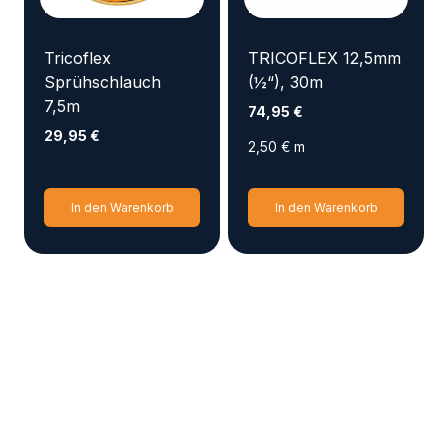
auf
der
Produ
Tricoflex
TRICOFLEX 12,5mm
gewäh
Sprühschlauch
(½“), 30m
werd
7,5m
74,95
€
29,95
€
2,50
€
m
In den Warenkorb
In den Warenkorb