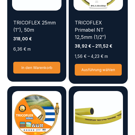
TRICOFLEX 25mm
TRICOFLEX
(1″), 50m
Primabel NT
12,5mm (1/2″)
318,00
€
38,92
€
–
211,52
€
6,36
€
m
1,56
€
–
4,23
€
m
Diese
In den Warenkorb
Ausführung wählen
Produ
weist
mehr
Varia
auf.
Die
Optio
könn