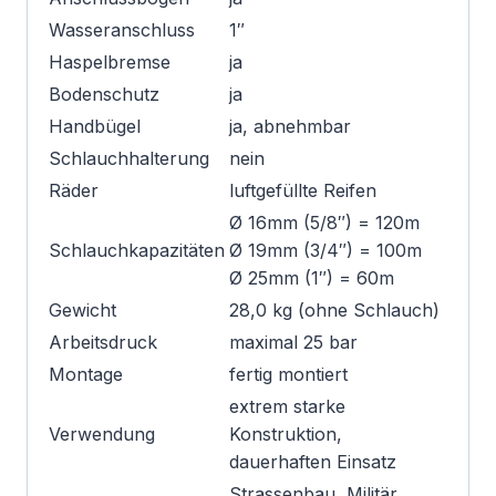
Wasseranschluss
1″
Haspelbremse
ja
Bodenschutz
ja
Handbügel
ja, abnehmbar
Schlauchhalterung
nein
Räder
luftgefüllte Reifen
Ø 16mm (5/8″) = 120m
Schlauchkapazitäten
Ø 19mm (3/4″) = 100m
Ø 25mm (1″) = 60m
Gewicht
28,0 kg (ohne Schlauch)
Arbeitsdruck
maximal 25 bar
Montage
fertig montiert
extrem starke
Verwendung
Konstruktion,
dauerhaften Einsatz
Strassenbau, Militär,