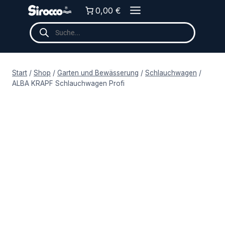
Zum
0,00 €
Inhalt
Products
springen
search
Start
/
Shop
/
Garten und Bewässerung
/
Schlauchwagen
/
ALBA KRAPF Schlauchwagen Profi