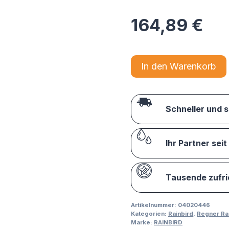
164,89
€
In den Warenkorb
Schneller und 
Ihr Partner seit
Tausende zufr
Artikelnummer:
04020446
Kategorien:
Rainbird
,
Regner Ra
Marke:
RAINBIRD