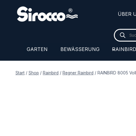
Zum
Inhalt
ÜBER 
springen
Products
search
GARTEN
BEWÄSSERUNG
RAINBIR
Start
/
Shop
/
Rainbird
/
Regner Rainbird
/
RAINBIRD 8005 Voll-