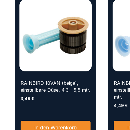
RAINBIRD 18VAN (beige),
RAINBI
einstellbare Düse, 4,3 – 5,5 mtr.
einstel
mtr.
3,49
€
4,49
€
In den Warenkorb
I