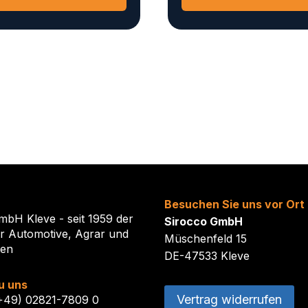
Besuchen Sie uns vor Ort
mbH Kleve - seit 1959 der
Sirocco GmbH
ür Automotive, Agrar und
Müschenfeld 15
ten
DE-47533 Kleve
u uns
Vertrag widerrufen
(+49) 02821-7809 0