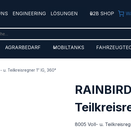
UNS
ENGINEERING
LÖSUNGEN
B2B SHOP
W
D
AGRARBEDARF
MOBILTANKS
FAHRZEUGTE
 u. Teilkreisregner 1″ IG, 360°
RAINBIRD 
Teilkreisr
8005 Voll- u. Teilkreisre