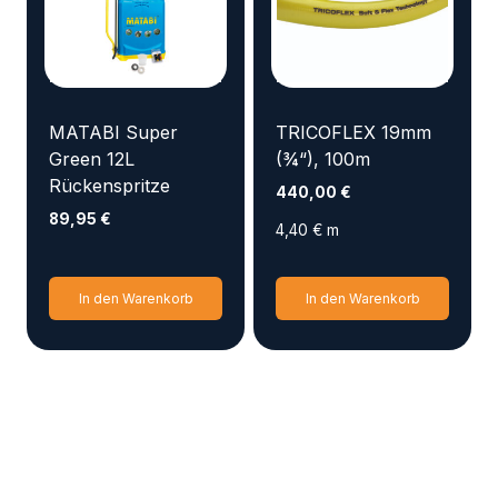
MATABI Super
TRICOFLEX 19mm
Green 12L
(¾“), 100m
Rückenspritze
440,00
€
89,95
€
4,40
€
m
In den Warenkorb
In den Warenkorb