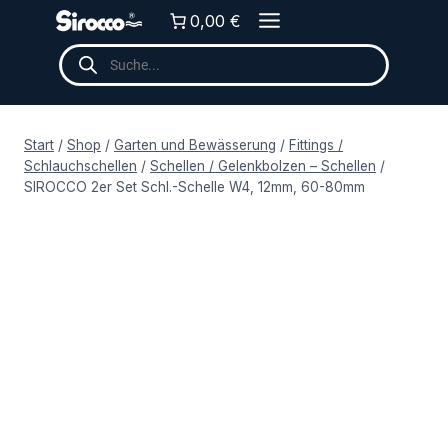
Zum
0,00 €
Inhalt
Products
springen
search
Start
/
Shop
/
Garten und Bewässerung
/
Fittings /
Schlauchschellen
/
Schellen / Gelenkbolzen – Schellen
/
SIROCCO 2er Set Schl.-Schelle W4, 12mm, 60-80mm