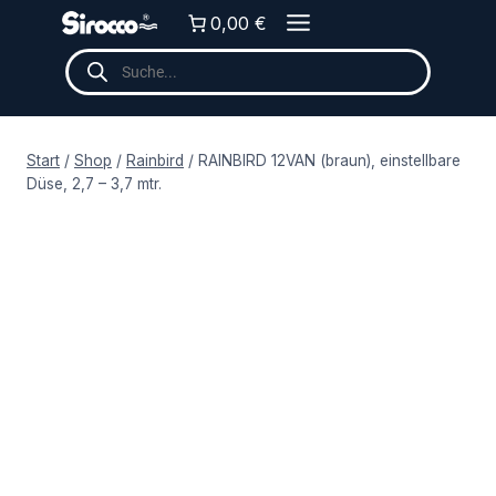
Zum
0,00 €
Inhalt
Products
springen
search
Start
/
Shop
/
Rainbird
/
RAINBIRD 12VAN (braun), einstellbare
Düse, 2,7 – 3,7 mtr.