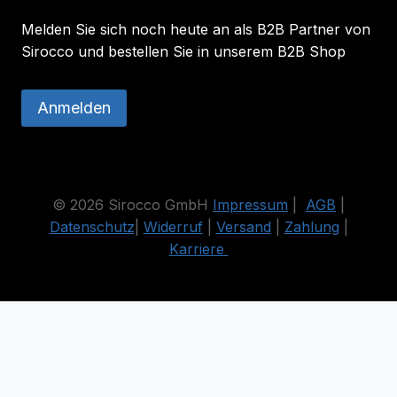
Melden Sie sich noch heute an als B2B Partner von
Sirocco und bestellen Sie in unserem B2B Shop
Anmelden
© 2026 Sirocco GmbH
Impressum
|
AGB
|
Datenschutz
|
Widerruf
|
Versand
|
Zahlung
|
Karriere
Die durchgestrichenen Preise entsprechen dem bisherigen Preis
in diesem Online-Shop.
Vertrag widerrufen