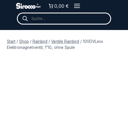
Zum
0,00 €
Inhalt
Products
springen
search
Start
/
Shop
/
Rainbird
/
Ventile Rainbird
/
100DVLess
Elektromagnetventil, 1″IG, ohne Spule