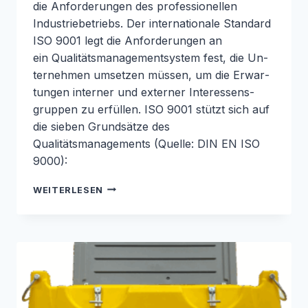
die Anforderungen des professionellen
Industriebetriebs. Der in­ter­na­tio­na­le Standard
ISO 9001 legt die An­for­de­run­gen an
ein Qualitätsmanagementsystem fest, die Un­
ter­neh­men umsetzen müssen, um die Er­war­
tun­gen interner und externer In­ter­es­sens­
grup­pen zu erfüllen. ISO 9001 stützt sich auf
die sieben Grundsätze des
Qualitätsmanagements (Quelle: DIN EN ISO
9000):
ISO
WEITERLESEN
9001:2015