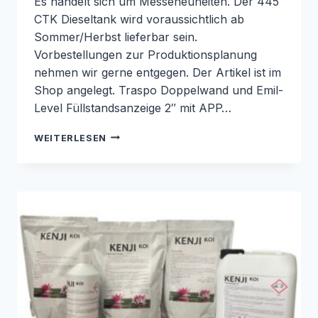
Es handelt sich um Messeneuheiten. Der 445
CTK Dieseltank wird voraussichtlich ab
Sommer/Herbst lieferbar sein.
Vorbestellungen zur Produktionsplanung
nehmen wir gerne entgegen. Der Artikel ist im
Shop angelegt. Traspo Doppelwand und Emil-
Level Füllstandsanzeige 2″ mit APP…
MOBILE
WEITERLESEN
TANKANLAGEN
MESSENEUHEIT
BAUMA
EMILIANA
SERBATOI
445CTK