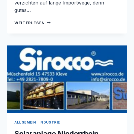
verzichten auf lange Importwege, denn
gutes…
NEU
WEITERLESEN
BEI
SIROCCO:
KOIFUTTER
UND
TEICHPFLEGE
ALLGEMEIN
|
INDUSTRIE
Solaranlage Niederrhein