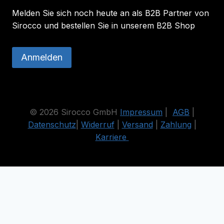
Melden Sie sich noch heute an als B2B Partner von
Sirocco und bestellen Sie in unserem B2B Shop
Anmelden
© 2026 Sirocco GmbH
Impressum
|
AGB
|
Datenschutz
|
Widerruf
|
Versand
|
Zahlung
|
Karriere
Die durchgestrichenen Preise entsprechen dem bisherigen Preis
in diesem Online-Shop.
Vertrag widerrufen