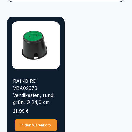
Marke
VYRSA
TRICOFLEX
SIROCCO
SEMLOC
SANDEN
RAINBIRD
NORRES
KENJI KOI
KARASTO
HOZELOCK
GOLMER HUMMEL
RAINBIRD
GOIZPER
VBA02673
Ventilkasten, rund,
EMILIANA SERBATOI
grün, Ø 24,0 cm
Elpumps
CONTINENTAL
21,99
€
AQUAKING Red Label
In den Warenkorb
Aqua Forte
APD