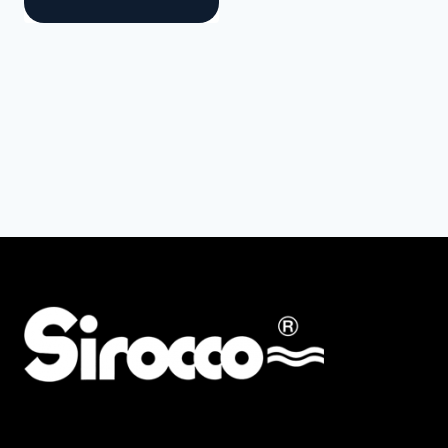
AMG
ALBA KRAPF
Preis
Min
Max
Filter zurücksetzen