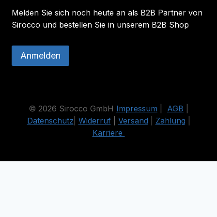
Melden Sie sich noch heute an als B2B Partner von
Sirocco und bestellen Sie in unserem B2B Shop
Anmelden
© 2026 Sirocco GmbH
Impressum
|
AGB
|
Datenschutz
|
Widerruf
|
Versand
|
Zahlung
|
Karriere
Die durchgestrichenen Preise entsprechen dem bisherigen Preis
in diesem Online-Shop.
Vertrag widerrufen