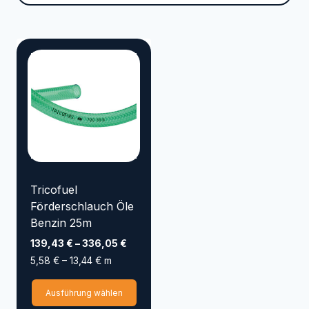
Marke
VYRSA
TRICOFLEX
SIROCCO
SEMLOC
SANDEN
RAINBIRD
NORRES
KENJI KOI
KARASTO
HOZELOCK
GOLMER HUMMEL
Tricofuel
GOIZPER
Förderschlauch Öle
Benzin 25m
EMILIANA SERBATOI
139,43
€
–
336,05
€
Elpumps
CONTINENTAL
5,58
€
–
13,44
€
m
AQUAKING Red Label
Dieses
Ausführung wählen
Aqua Forte
APD
Produkt