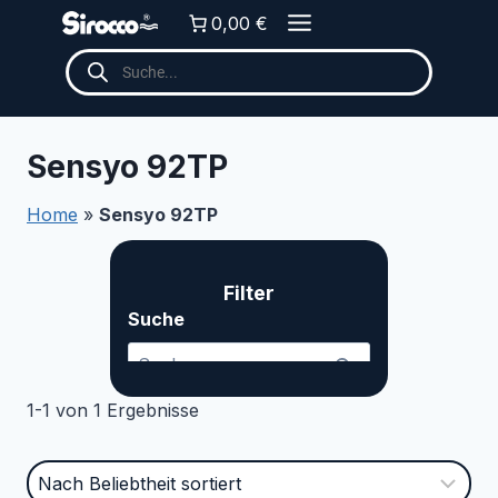
Zum
0,00 €
Inhalt
Products
springen
search
Sensyo 92TP
Home
»
Sensyo 92TP
Filter
Suche ... Content continues. Activate the Me
Suche
1-1 von 1 Ergebnisse
Kategorien