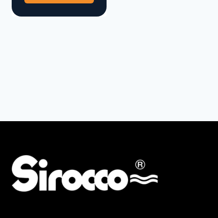
AMG
ALBA KRAPF
Preis
Min
Max
Filter zurücksetzen