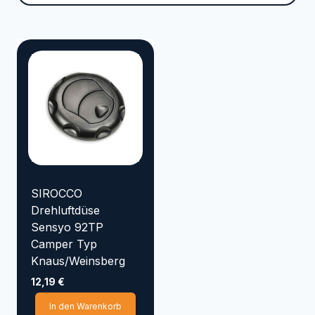
Marke
VYRSA
TRICOFLEX
SIROCCO
SEMLOC
SANDEN
RAINBIRD
NORRES
KENJI KOI
KARASTO
HOZELOCK
GOLMER HUMMEL
SIROCCO
GOIZPER
Drehluftdüse
Sensyo 92TP
EMILIANA SERBATOI
Camper Typ
Elpumps
CONTINENTAL
Knaus/Weinsberg
AQUAKING Red Label
12,19
€
Aqua Forte
APD
In den Warenkorb