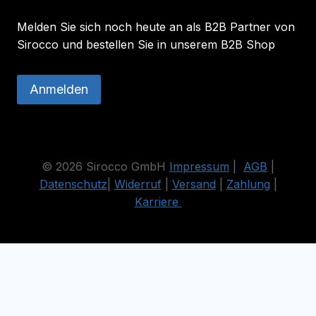
Melden Sie sich noch heute an als B2B Partner von
Sirocco und bestellen Sie in unserem B2B Shop
Anmelden
© 2026 Sirocco GmbH
Impressum
|
AGB
|
Datenschutz
|
Widerruf
|
Versand
|
Zahlung
|
Karriere
Die durchgestrichenen Preise entsprechen dem bisherigen Preis
in diesem Online-Shop.