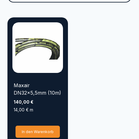
Marke
VYRSA
TRICOFLEX
SIROCCO
SEMLOC
SANDEN
RAINBIRD
NORRES
KENJI KOI
KARASTO
HOZELOCK
GOLMER HUMMEL
Maxair
GOIZPER
DN32x5,5mm (10m)
EMILIANA SERBATOI
140,00
€
14,00
€
m
Elpumps
CONTINENTAL
AQUAKING Red Label
In den Warenkorb
Aqua Forte
APD