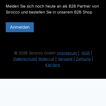
Melden Sie sich noch heute an als B2B Partner von
Sirocco und bestellen Sie in unserem B2B Shop
Anmelden
© 2026 Sirocco GmbH
Impressum
|
AGB
|
Datenschutz
|
Widerruf
|
Versand
|
Zahlung
|
Karriere
Die durchgestrichenen Preise entsprechen dem bisherigen Preis
in diesem Online-Shop.
Vertrag widerrufen