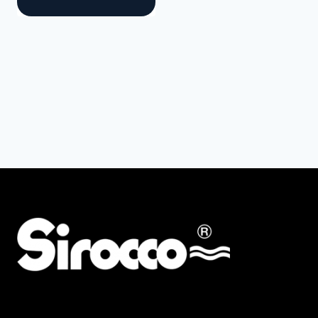
AMG
ALBA KRAPF
Preis
Min
Max
Filter zurücksetzen