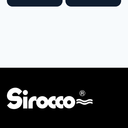
AMG
ALBA KRAPF
Preis
Min
Max
Filter zurücksetzen