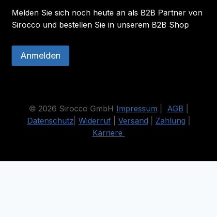
Melden Sie sich noch heute an als B2B Partner von
Sirocco und bestellen Sie in unserem B2B Shop
Anmelden
© 2026 Sirocco GmbH
Impressum
|
AGB
|
Datenschutz
|
Widerruf
|
Versand
|
Zahlung
|
Karriere
Die durchgestrichenen Preise entsprechen dem bisherigen Preis
in diesem Online-Shop.
Vertrag widerrufen