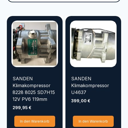
Marke
VYRSA
TRICOFLEX
SIROCCO
SEMLOC
SANDEN
RAINBIRD
NORRES
KENJI KOI
KARASTO
HOZELOCK
GOLMER HUMMEL
SANDEN
SANDEN
GOIZPER
Klimakompressor
Klimakompressor
8228 8025 SD7H15
U4637
EMILIANA SERBATOI
12V PV6 119mm
399,00
€
Elpumps
CONTINENTAL
299,95
€
AQUAKING Red Label
In den Warenkorb
In den Warenkorb
Aqua Forte
APD