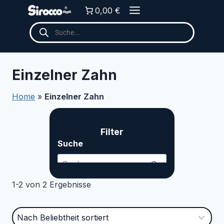
Zum
0,00 €
Inhalt
Products
springen
search
Einzelner Zahn
Home
»
Einzelner Zahn
Filter
Suche ... Content continues. Activate the Me
Suche
1-2 von 2 Ergebnisse
Kategorien