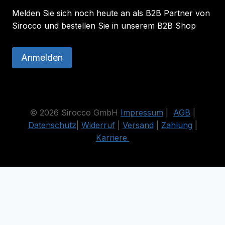
Melden Sie sich noch heute an als B2B Partner von
Sirocco und bestellen Sie in unserem B2B Shop
Anmelden
© 2026 Sirocco GmbH
Impressum
|
AGB
|
Datenschutz
|
Widerruf
|
Versand
|
Zahlung
|
Karriere
Die durchgestrichenen Preise entsprechen dem bisherigen Preis
in diesem Online-Shop.
Vertrag widerrufen