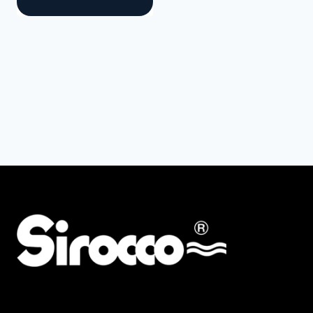
AMG
ALBA KRAPF
Preis
Min
Max
Filter zurücksetzen