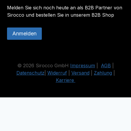
Melden Sie sich noch heute an als B2B Partner von
Sirocco und bestellen Sie in unserem B2B Shop
Anmelden
© 2026 Sirocco GmbH
Impressum
|
AGB
|
Datenschutz
|
Widerruf
|
Versand
|
Zahlung
|
Karriere
Die durchgestrichenen Preise entsprechen dem bisherigen Preis
in diesem Online-Shop.
Vertrag widerrufen