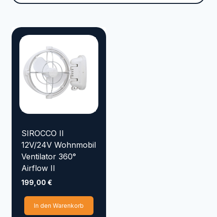
Marke
VYRSA
TRICOFLEX
SIROCCO
SEMLOC
SANDEN
RAINBIRD
NORRES
KENJI KOI
KARASTO
HOZELOCK
GOLMER HUMMEL
SIROCCO II
GOIZPER
12V/24V Wohnmobil
Ventilator 360°
EMILIANA SERBATOI
Airflow II
Elpumps
CONTINENTAL
199,00
€
AQUAKING Red Label
In den Warenkorb
Aqua Forte
APD