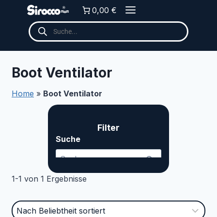
Zum
0,00 €
Inhalt
Products
springen
search
Boot Ventilator
Home
»
Boot Ventilator
Filter
Suche ... Content continues. Activate the Me
Suche
1-1 von 1 Ergebnisse
Kategorien