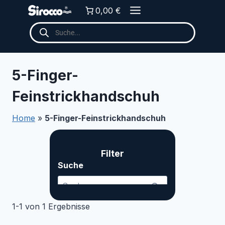
Zum
0,00 €
Inhalt
Products
springen
search
5-Finger-
Feinstrickhandschuh
Home
»
5-Finger-Feinstrickhandschuh
Filter
Suche ... Content continues. Activate the Me
Suche
1-1 von 1 Ergebnisse
Kategorien