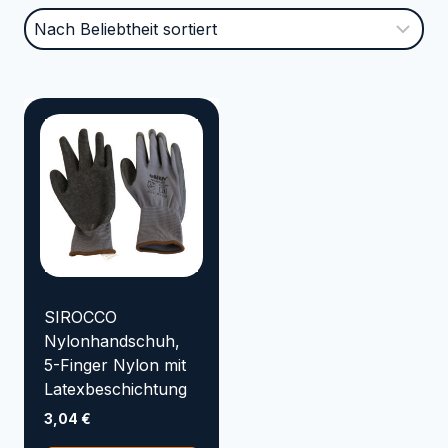
Marke
VYRSA
TRICOFLEX
SIROCCO
SEMLOC
SANDEN
RAINBIRD
NORRES
KENJI KOI
KARASTO
HOZELOCK
GOLMER HUMMEL
SIROCCO
GOIZPER
Nylonhandschuh,
5-Finger Nylon mit
EMILIANA SERBATOI
Latexbeschichtung
Elpumps
CONTINENTAL
3,04
€
AQUAKING Red Label