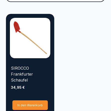
Marke
VYRSA
TRICOFLEX
SIROCCO
SEMLOC
SANDEN
RAINBIRD
NORRES
KENJI KOI
KARASTO
HOZELOCK
GOLMER HUMMEL
SIROCCO
GOIZPER
Frankfurter
Schaufel
EMILIANA SERBATOI
34,95
€
Elpumps
CONTINENTAL
AQUAKING Red Label
In den Warenkorb
Aqua Forte
APD