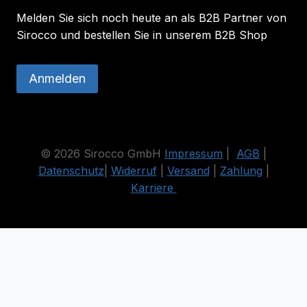
Melden Sie sich noch heute an als B2B Partner von
Sirocco und bestellen Sie in unserem B2B Shop
Anmelden
© 2026 Sirocco GmbH
Impressum
|
AGB
|
Datenschutz
|
Widerruf
|
Versand
|
Zahlung
|
Karriere
Die durchgestrichenen Preise entsprechen dem bisherigen Preis
in diesem Online-Shop.
Vertrag widerrufen