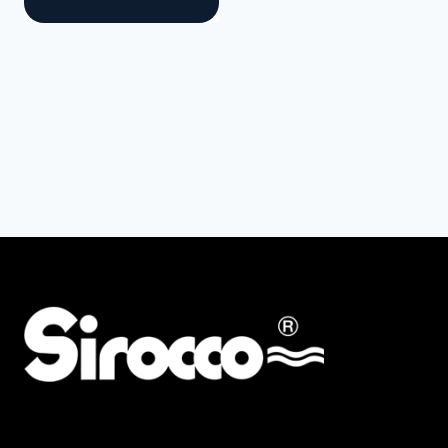
AMG
ALBA KRAPF
Preis
Min
Max
Filter zurücksetzen