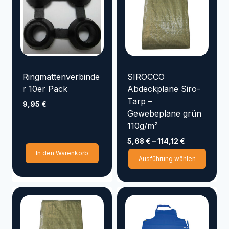
Ringmattenverbinde
SIROCCO
r 10er Pack
Abdeckplane Siro-
Tarp –
9,95
€
Gewebeplane grün
110g/m²
5,68
€
–
114,12
€
In den Warenkorb
Diese
Ausführung wählen
Produ
weist
mehre
Varia
auf.