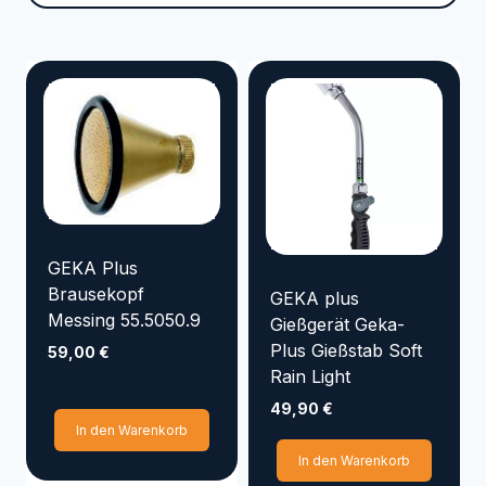
Marke
VYRSA
TRICOFLEX
SIROCCO
SEMLOC
SANDEN
RAINBIRD
NORRES
KENJI KOI
KARASTO
HOZELOCK
GEKA Plus
GOLMER HUMMEL
Brausekopf
GEKA plus
GOIZPER
Messing 55.5050.9
Gießgerät Geka-
Plus Gießstab Soft
EMILIANA SERBATOI
59,00
€
Rain Light
Elpumps
CONTINENTAL
49,90
€
AQUAKING Red Label
In den Warenkorb
In den Warenkorb
Aqua Forte
APD