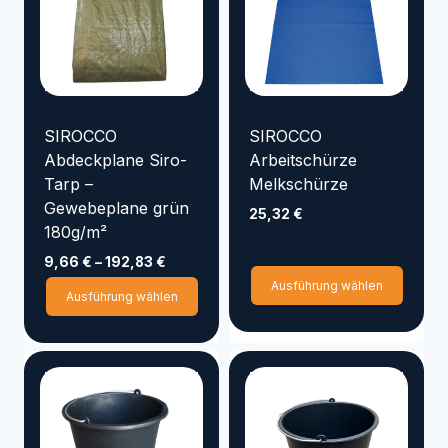
Die
Optio
könn
auf
der
Produ
SIROCCO
SIROCCO
gewäh
Abdeckplane Siro-
Arbeitschürze
werd
Tarp –
Melkschürze
Gewebeplane grün
25,32
€
180g/m²
9,66
€
–
192,83
€
Diese
Ausführung wählen
Dieses
Ausführung wählen
Produ
Produkt
weist
weist
mehre
mehrere
Varia
Varianten
auf.
auf.
Die
Die