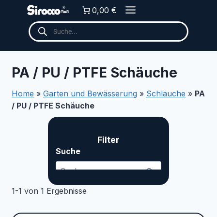
Zum
0,00 €
Inhalt
Products
springen
search
PA / PU / PTFE Schäuche
Home
»
Garten und Bewässerung
»
Schläuche
»
PA
/ PU / PTFE Schäuche
Filter
Suche ... Content continues. Activate the Me
Suche
1-1 von 1 Ergebnisse
Kategorien