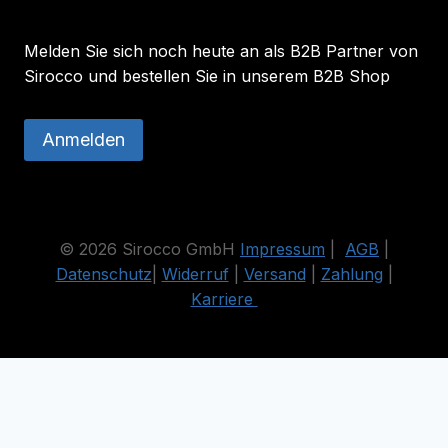
Melden Sie sich noch heute an als B2B Partner von
Sirocco und bestellen Sie in unserem B2B Shop
Anmelden
© 2026 Sirocco GmbH
Impressum
|
AGB
|
Datenschutz
|
Widerruf
|
Versand
|
Zahlung
|
Karriere
Die durchgestrichenen Preise entsprechen dem bisherigen Preis
in diesem Online-Shop.