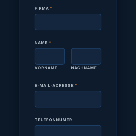
FIRMA
*
O
NAME
*
D
E
R
A
VORNAME
NACHNAME
N
F
R
E-MAIL-ADRESSE
*
A
G
E
G
R
U
TELEFONNUMER
N
D